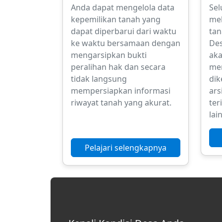
Anda dapat mengelola data
Sel
kepemilikan tanah yang
mel
dapat diperbarui dari waktu
tan
ke waktu bersamaan dengan
Des
mengarsipkan bukti
aka
peralihan hak dan secara
men
tidak langsung
dik
mempersiapkan informasi
ars
riwayat tanah yang akurat.
ter
lain
Pelajari selengkapnya