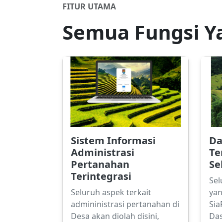
FITUR UTAMA
Semua Fungsi Y
Sistem Informasi
Da
Administrasi
Te
Pertanahan
Se
Terintegrasi
Sel
Seluruh aspek terkait
yan
admininistrasi pertanahan di
Sia
Desa akan diolah disini,
Da