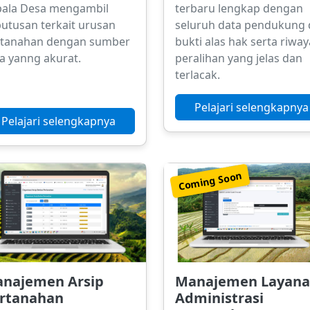
pala Desa mengambil
terbaru lengkap dengan
utusan terkait urusan
seluruh data pendukung
rtanahan dengan sumber
bukti alas hak serta riway
a yanng akurat.
peralihan yang jelas dan
terlacak.
Pelajari selengkapnya
Pelajari selengkapnya
Coming Soon
najemen Arsip
Manajemen Layan
rtanahan
Administrasi