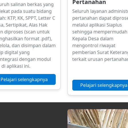
Pertanahan
uruh salinan berkas yang
ekat pada suatu bidang
Seluruh layanan administ
ah: KTP, KK, SPPT, Letter C
pertanahan dapat dipros
a, Sertipikat, Alas Hak
melalui aplikasi Siaplus
n diproses (scan untuk
sehingga mempermudah
ghasilkan format .pdf),
Kepala Desa dalam
elola, dan disimpan dalam
mengontrol riwayat
ip digital yang
pemberian Surat Ketera
integrasi dengan modul
terkait urusan pertanaha
 di aplikasi ini.
Pelajari selengkapnya
Pelajari selengkapnya