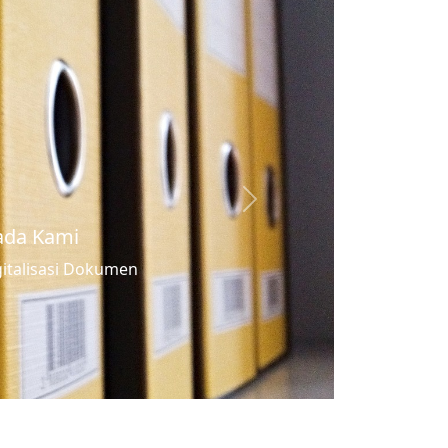
Next
elayanan Prima di Desa Anda
strasi Pertanahan mampu mewujudkan pelayanan prima di D
Anda.
Mari Persiapkan