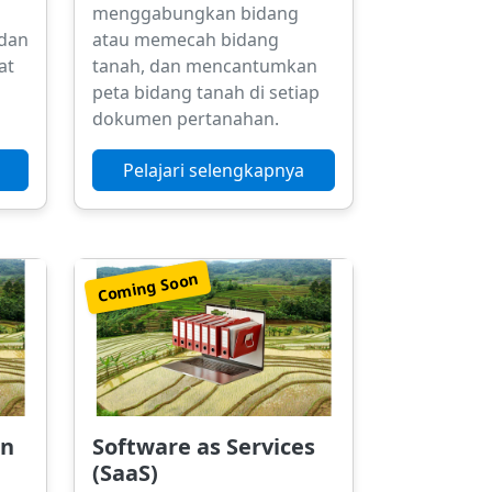
menggabungkan bidang
 dan
atau memecah bidang
at
tanah, dan mencantumkan
peta bidang tanah di setiap
dokumen pertanahan.
Pelajari selengkapnya
Coming Soon
an
Software as Services
(SaaS)